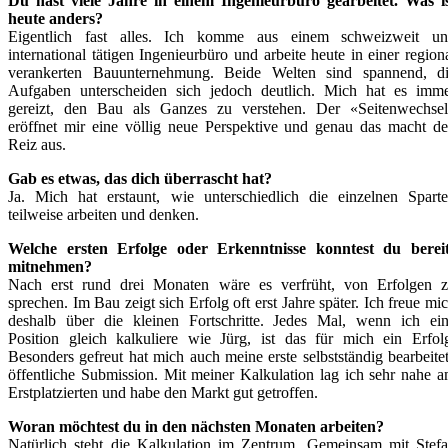
Du hast viele Jahre in einem Ingenieurbüro gearbeitet. Was i
heute anders?
Eigentlich fast alles. Ich komme aus einem schweizweit u
international tätigen Ingenieurbüro und arbeite heute in einer region
verankerten Bauunternehmung. Beide Welten sind spannend, d
Aufgaben unterscheiden sich jedoch deutlich. Mich hat es imm
gereizt, den Bau als Ganzes zu verstehen. Der «Seitenwechse
eröffnet mir eine völlig neue Perspektive und genau das macht d
Reiz aus.
Gab es etwas, das dich überrascht hat?
Ja. Mich hat erstaunt, wie unterschiedlich die einzelnen Spart
teilweise arbeiten und denken.
Welche ersten Erfolge oder Erkenntnisse konntest du berei
mitnehmen?
Nach erst rund drei Monaten wäre es verfrüht, von Erfolgen 
sprechen. Im Bau zeigt sich Erfolg oft erst Jahre später. Ich freue mi
deshalb über die kleinen Fortschritte. Jedes Mal, wenn ich ei
Position gleich kalkuliere wie Jürg, ist das für mich ein Erfol
Besonders gefreut hat mich auch meine erste selbstständig bearbeite
öffentliche Submission. Mit meiner Kalkulation lag ich sehr nahe 
Erstplatzierten und habe den Markt gut getroffen.
Woran möchtest du in den nächsten Monaten arbeiten?
Natürlich steht die Kalkulation im Zentrum. Gemeinsam mit Stef