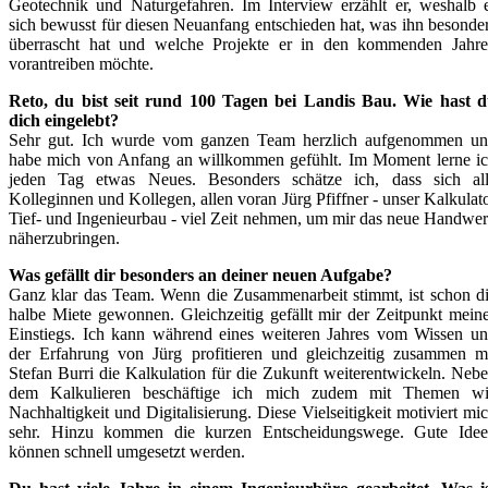
Geotechnik und Naturgefahren. Im Interview erzählt er, weshalb 
sich bewusst für diesen Neuanfang entschieden hat, was ihn besonde
überrascht hat und welche Projekte er in den kommenden Jahr
vorantreiben möchte.
Reto, du bist seit rund 100 Tagen bei Landis Bau. Wie hast 
dich eingelebt?
Sehr gut. Ich wurde vom ganzen Team herzlich aufgenommen u
habe mich von Anfang an willkommen gefühlt. Im Moment lerne i
jeden Tag etwas Neues. Besonders schätze ich, dass sich al
Kolleginnen und Kollegen, allen voran Jürg Pfiffner - unser Kalkulat
Tief- und Ingenieurbau - viel Zeit nehmen, um mir das neue Handwe
näherzubringen.
Was gefällt dir besonders an deiner neuen Aufgabe?
Ganz klar das Team. Wenn die Zusammenarbeit stimmt, ist schon d
halbe Miete gewonnen. Gleichzeitig gefällt mir der Zeitpunkt mein
Einstiegs. Ich kann während eines weiteren Jahres vom Wissen u
der Erfahrung von Jürg profitieren und gleichzeitig zusammen m
Stefan Burri die Kalkulation für die Zukunft weiterentwickeln. Neb
dem Kalkulieren beschäftige ich mich zudem mit Themen w
Nachhaltigkeit und Digitalisierung. Diese Vielseitigkeit motiviert mi
sehr. Hinzu kommen die kurzen Entscheidungswege. Gute Ide
können schnell umgesetzt werden.