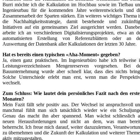
Burri möchte ich die Kalkulation im Hochbau sowie im Tiefbau u
Ingenieurbau für die kommenden Jahre weiterentwickeln und d
Zusammenarbeit der Sparten stärken. Ein weiteres wichtiges Thema i
die Nachhaltigkeitsstrategie, damit bestehende und zukünfti
Initiativen auf ein gemeinsames Ziel ausgerichtet werden. Daneb
arbeite ich an verschiedenen Digitalisierungsprojekten, etwa an d
automatisierten Erstellung von Referenzblättern oder an d
Auswertung der Datenbank aller Kalkulationen der letzten 30 Jahre.
Hat es bereits einen typischen «Aha-Moment» gegeben?
Ja, einen ganz praktischen. Im Ingenieurbüro habe ich teilweise 
Leistungsverzeichnissen Mengenreserven vorgesehen. Bei d
Bauunternehmung wurde aber schnell klar, dass dies nichts bring
Solche Unterschiede erlebt man erst, wenn man die Perspekti
wechselt.
Zum Schluss: Wie lautet dein persönliches Fazit nach den erst
Monaten?
Mein Fazit fällt sehr positiv aus. Der Wechsel ist anspruchsvoll u
manchmal fühlt man sich tatsächlich wieder wie ein Schuljung
Genau das macht ihn aber spannend. Man wächst schliesslich 
neuen Herausforderungen und nicht an dem, was man berei
beherrscht. Ich freue mich darauf, weiter dazuzulernen, Verantwortu
zu übernehmen und die Zukunft der Kalkulation und weiterer Them
aktiv mitzugestalten.