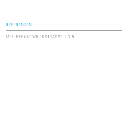
REFERENZEN
MFH BERCHTWILERSTRASSE 1,3,5
BAUHERR
Rotkreuzhof Immobilien AG, Rotkreuz
ARCHITEKT / BAULEITUNG
Philippe Müller Architects AG, Rotkreuz
BAUFÜHRER
Toni Garcia
PROJEKTBESCHREIBUNG
Fassadensanierung und Balkonerweiterung